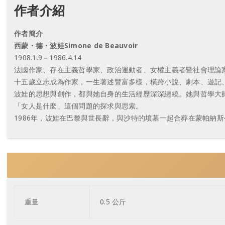
作者介紹
作者簡介
西蒙・德・波娃Simone de Beauvoir
1908.1.9－1986.4.14
法國作家、存在主義哲學家、政治運動者、女權主義者暨社會理論家。其
十五歲立志成為作家，一生著述豐富多樣，橫跨小說、劇本、遊記、論述
波娃的思想與創作，都與她自身的生活經歷深深纏繞。她與哲學大
「女人是什麼」這個問題的探求與思索。
1986年，波娃在巴黎與世長辭，與沙特的墳墓一起合葬在蒙帕納斯
重量
0.5 公斤