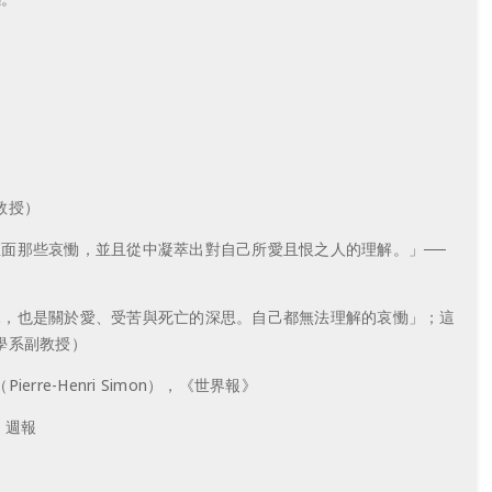
教授）
面那些哀慟，並且從中凝萃出對自己所愛且恨之人的理解。」──
兒，也是關於愛、受苦與死亡的深思。自己都無法理解的哀慟」；這
學系副教授）
-Henri Simon），《世界報》
》週報