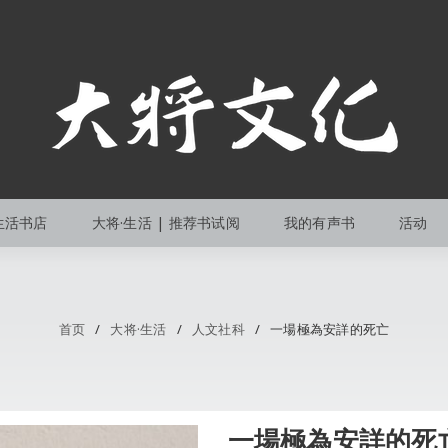
生活书店
大将·生活 | 推荐书试阅
我的有声书
活动
首页
/
大将·生活
/
人文社科
/
一場極為安詳的死亡
一場極為安詳的死