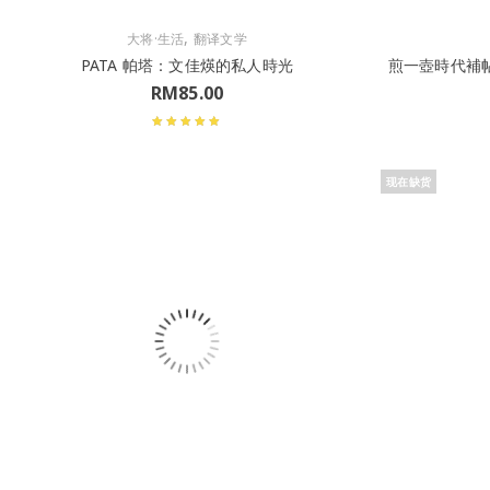
,
大将·生活
翻译文学
PATA 帕塔：文佳煐的私人時光
煎一壺時代補
RM
85.00
现在缺货