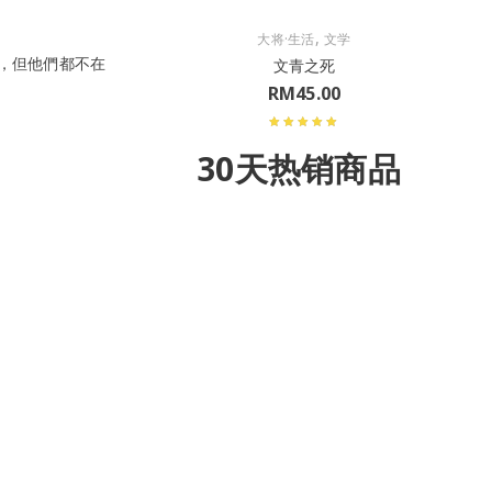
,
大将·生活
文学
，但他們都不在
文青之死
RM
45.00
30天热销商品