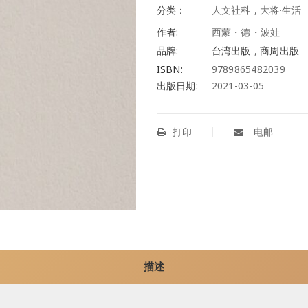
分类：
人文社科
,
大将·生活
作者:
西蒙・德・波娃
品牌:
台湾出版
,
商周出版
ISBN:
9789865482039
出版日期:
2021-03-05
打印
电邮
描述