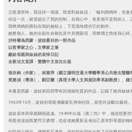
父親過世時，我沒掉一滴淚。我曾對妹妹說：「輪到媽媽時，也會
但這一次，絕望超出了我的控制，在我心中，有某個不是我的人，
我將媽媽的唇貼在我的臉頰上，下意識地模仿它的動作。
她整個人、她的全副生命都在其中具體顯現，而憐憫之情使我心碎
沙特譽為西蒙・波娃最好的一部作品
以哲學家之心，文學家之筆
獻給母親與妹妹的哀悼日記
全新法文直譯・繁體中文首次出版
張亦絢（作家）、林雅萍（國立陽明交通大學醫學系公共衛生暨醫
黃惠偵（導演）、劉亞蘭（真理大學人文與資訊學系副教授）、鍾
本書是西蒙・波娃第四部帶有回憶錄性質的作品，記錄了她與妹妹
1963年10月，波娃的母親佛蘭索瓦摔倒住院，卻意外診斷出腸
波娃原本與母親關係疏遠。1949年出版《第二性》中，描述想要
母親使波娃既驚愕又憐憫，也促使她重新反省自己原本對母親的種
住院後三個月，佛蘭索瓦過世，波娃則於同年出版了這段歷程的回