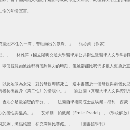
生命的熱情宣言。
究最忍不住的一滴，奪眶而出的淚珠。」──張亦絢（作家）
思。」──林雅萍（國立陽明交通大學醫學系公共衛生暨醫學人文學科副
，即便智慧如波娃都有感到無力的時刻。但她卻能比我們多數人更勇於直
，以及她做為女兒，對於母親即將死亡「這本書關於一個母親與兩個女
讀者彷彿置身《第二性》的情境中。」──劉亞蘭（真理大學人文與資訊
是最祕密的部分。」──法蘭西學術院院士皮埃爾－昂利．西蒙（Pierre
性與溫柔。」──艾米爾．帕戴爾（Emile Pradel），《學校解放
同悲劇，瀕臨絕望，卻充滿無比尊嚴。」──《圖書館學刊》