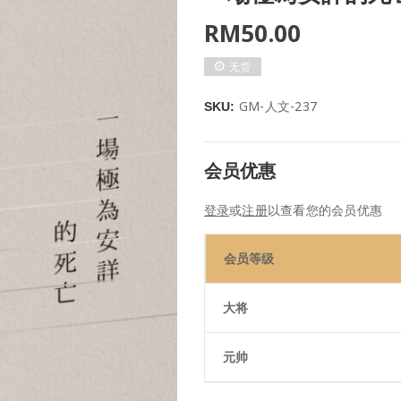
RM
50.00
无货
GM-人文-237
SKU:
会员优惠
登录
或
注册
以查看您的会员优惠
会员等级
大将
元帅