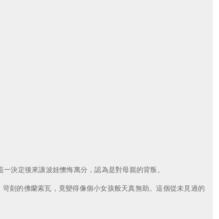
。這一決定後來讓波娃懊悔萬分，認為是對母親的背叛。
、苛刻的佛蘭索瓦，竟變得像個小女孩般天真無助。這個從未見過的
感。