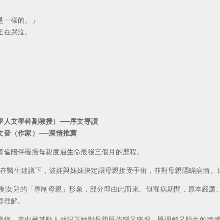
是一樣的。」
正在哭泣。
。
學人文學科副教授）──序文導讀
文音（作家）──深情推薦
海倫陪伴罹癌母親度過生命最後三個月的歷程。
癌。在醫生建議下，波娃與妹妹決定讓母親接受手術，並對母親隱瞞病情
控制女兒的「專制母親」形象，部分即由此而來。但罹病期間，原本嚴厲
種理解。
憶錄。書中極其動人地記下她對母親既依戀又痛恨、既理解又陌生的情