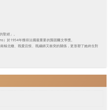
義的聖經」。
ns）於1954年獲得法國最重要的龔固爾文學獎。
間南轅北轍、既愛且恨、既綑綁又衝突的關係，更形塑了她終生對