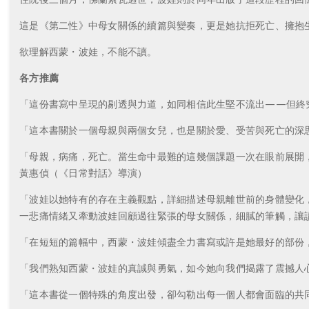
這是《第二性》中母女關係的續篇與變奏，更是她抗拒死亡、擁抱
欲理解西蒙・波娃，不能不讀。
各方推薦
「這份書寫中呈現的剔透與力道，如同相信此生堅不流出——但終
「這本書關於一個母親與兩個女兒，也是關於愛、受苦與死亡的深
「母親，病痛，死亡。當生命中最難的這幾個課題一次在眼前展開
黃惠偵（《日常對話》導演）
「波娃以她特有的存在主義觀點，詳細描述母親離世前的身體變化
一悲痛情緒又牽動波娃回顧過往緊張的母女關係，細膩的筆觸，讓
「在短短的篇幅中，西蒙・波娃傾盡全力書寫或許是她最好的部份，否則亦
「我們熟知西蒙・波娃的真誠與勇氣，如今她向我們揭露了震撼人心的感
「這本書從一個特殊的角度出發，卻勾勒出每一個人都會面臨的共