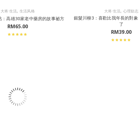
,
,
大将·生活
生活风格
大将·生活
心理励志
銀髮川柳3：喜歡比我年長的對象
帖：高雄30家老中藥房的故事祕方
了
RM
65.00
RM
39.00