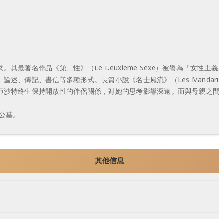
最著名作品《第二性》（Le Deuxieme Sexe）被譽為「女性主
、傳記、書信等多種形式。長篇小說《名士風流》（Les Mandari
師沙特終生保持開放性的伴侶關係，對她的思考影響深遠。而與母親之
公墓。
其他信息