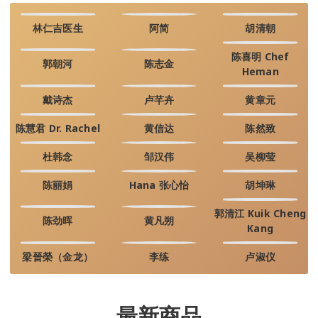
林仁吉医生
阿简
胡清朝
陈喜明 Chef
郭朝河
陈志金
Heman
戴诗杰
卢芊卉
黄章元
陈慧君 Dr. Rachel
黄信达
陈然致
杜韩念
邹汉伟
吴柳莹
陈丽娟
Hana 张心怡
胡坤琳
郭清江 Kuik Cheng
陈劲晖
黄凡朔
Kang
梁晉榮（金龙）
李练
卢淑仪
最新商品