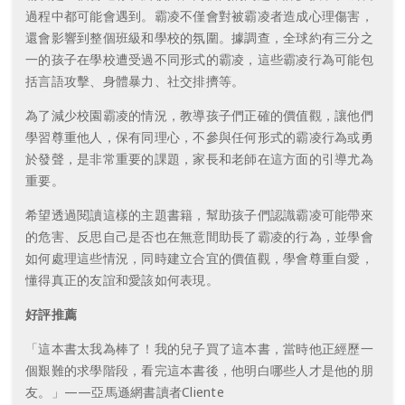
過程中都可能會遇到。霸凌不僅會對被霸凌者造成心理傷害，
還會影響到整個班級和學校的氛圍。據調查，全球約有三分之
一的孩子在學校遭受過不同形式的霸凌，這些霸凌行為可能包
括言語攻擊、身體暴力、社交排擠等。
為了減少校園霸凌的情況，教導孩子們正確的價值觀，讓他們
學習尊重他人，保有同理心，不參與任何形式的霸凌行為或勇
於發聲，是非常重要的課題，家長和老師在這方面的引導尤為
重要。
希望透過閱讀這樣的主題書籍，幫助孩子們認識霸凌可能帶來
的危害、反思自己是否也在無意間助長了霸凌的行為，並學會
如何處理這些情況，同時建立合宜的價值觀，學會尊重自愛，
懂得真正的友誼和愛該如何表現。
好評推薦
「這本書太我為棒了！我的兒子買了這本書，當時他正經歷一
個艱難的求學階段，看完這本書後，他明白哪些人才是他的朋
友。」——亞馬遜網書讀者Cliente