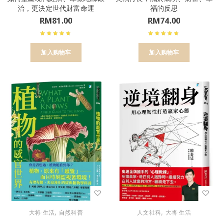
治，更決定世代財富命運
福的反思
RM
81.00
RM
74.00
加入购物车
加入购物车
,
,
大将·生活
自然科普
人文社科
大将·生活