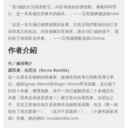
「我5歲的女兒很喜歡它。內容有很好的價值觀、勇氣和同理
心，是一本具備完美條件的繪本。」——亞馬遜網書讀者mire
「這是一本充滿正確價值觀的故事。它告訴我們要相信自己並
珍惜真正的友誼。內容插圖非常精美，適合3至7歲的孩子。我
的孩子很喜歡這本書。」——亞馬遜網書讀者Cristina
作者介紹
作／繪者簡介
羅西奧．伯尼拉（Rocio Bonilla）
是一位著名且暢銷的插畫家。她擁有美術學位和教育博士學
位。她跟Ignasi Blanch和Roger Olmos學習插畫，並出版了
約四十本書，獲獎無數，其中一些已被翻譯成二十多種語言。
本書《原來這樣就是霸凌！》圖文皆出自羅西奧．伯尼拉之
手，在這之前她亦為許多經典作品繪製過插圖，包含《萬一鯨
魚吃了我怎麼辦？》、《這才不是叢林！》、《小麥和超級英
雄》等書。她的網站: rociobonilla.com