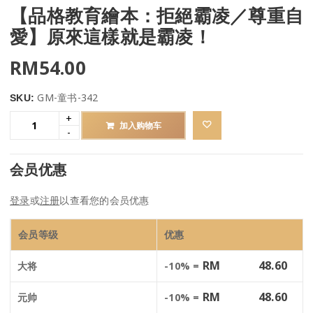
【品格教育繪本：拒絕霸凌／尊重自
愛】原來這樣就是霸凌！
RM
54.00
GM-童书-342
SKU:
加入购物车
会员优惠
登录
或
注册
以查看您的会员优惠
会员等级
优惠
RM
48.60
大将
-10% =
RM
48.60
元帅
-10% =