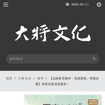
RM
0.00
0
首页
/
大将·生活
/
童书
/
【品格教育繪本：拒絕霸凌／尊重自
愛】原來這樣就是霸凌！