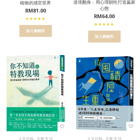
逆境翻身：用心理韌性打造贏家
植物的感官世界
心態
RM
81.00
RM
64.00
加入购物车
加入购物车
,
,
人文社科
大将·生活
人文社科
大将·生活