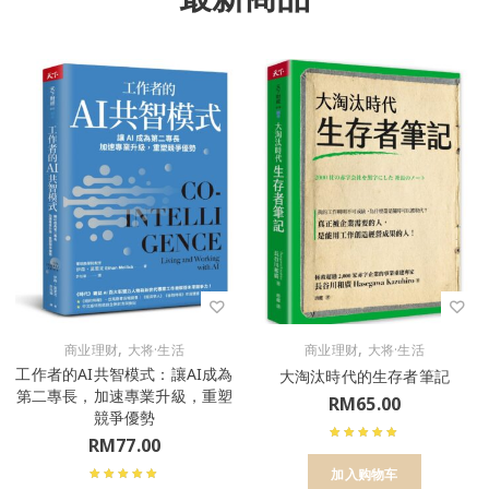
,
,
商业理财
大将·生活
商业理财
大将·生活
工作者的AI共智模式：讓AI成為
大淘汰時代的生存者筆記
第二專長，加速專業升級，重塑
RM
65.00
競爭優勢
RM
77.00
加入购物车