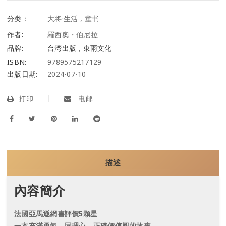
分类：
大将·生活
,
童书
作者:
羅西奧・伯尼拉
品牌:
台湾出版
,
東雨文化
ISBN:
9789575217129
出版日期:
2024-07-10
打印
电邮
描述
內容簡介
法國亞馬遜網書評價5顆星
一本充滿勇氣．同理心．正確價值觀的故事