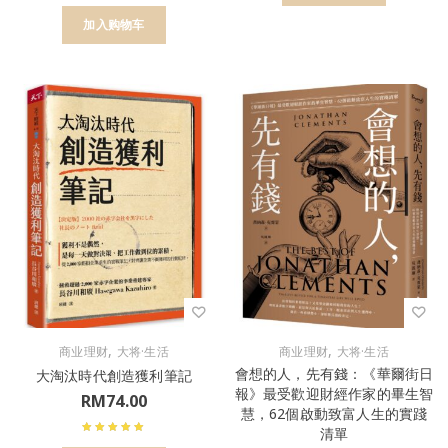
加入购物车
,
,
商业理财
大将·生活
商业理财
大将·生活
會想的人，先有錢：《華爾街日
大淘汰時代創造獲利筆記
報》最受歡迎財經作家的畢生智
RM
74.00
慧，62個啟動致富人生的實踐
清單