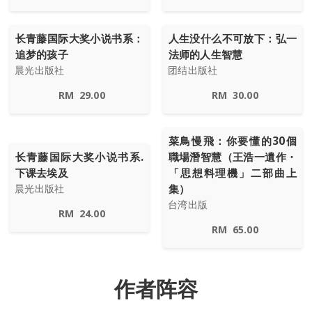
长青藤国际大奖小说书系：
人生没什么不可放下：弘一
追梦的孩子
法师的人生智慧
晨光出版社
团结出版社
RM
29.00
RM
30.00
菜鳥慢飛：你要懂的30個
长青藤国际大奖小说书系.
職場潛智慧（王浩一遺作・
下课去埃及
「思想料理機」二部曲上
集）
晨光出版社
台湾出版
RM
24.00
RM
65.00
作者阵容