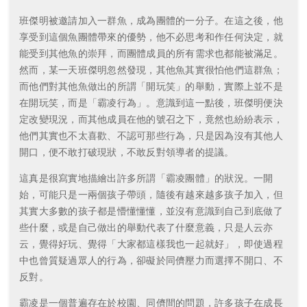
班傑明被邀請加入一群魚，成為團體的一分子。在這之後，他
享受到這個魚團體帶來的優勢，他不必思考和作任何決定，就
能受到其他魚的崇拜，而團體成員的所有需求也都能被滿足。
然而，某一天班傑明忽然發現，其他魚其實很怕他們這群魚；
而他們對其他魚做出的所謂「開玩笑」的舉動，實際上並不是
在開玩笑，而是「霸凌行為」。意識到這一點後，班傑明便決
定改變現況，而其他成員在他的號召之下，竟然也紛紛表示，
他們其實也不太喜歡、不認可那些行為，只是因為沒有其他人
開口，便不敢打破現狀，不敢反對領導者的提議。
這真是很寫實地描繪出許多所謂「霸凌團體」的狀況。一開
始，可能只是一兩個孩子帶頭，隨後有越來越多孩子加入，但
其實大多數的孩子都是懵懂懂懂，並沒有意識到自己到底做了
些什麼，或是自己做出的舉動代表了什麼意義，只是人云亦
云，覺得好玩、覺得「大家都這樣我也一起就好」，即使過程
中也曾質疑過眾人的行為，卻礙於同儕壓力而選擇不開口、不
反對。
霸凌是一個普遍存在於校園、同儕間的問題，許多孩子在成長