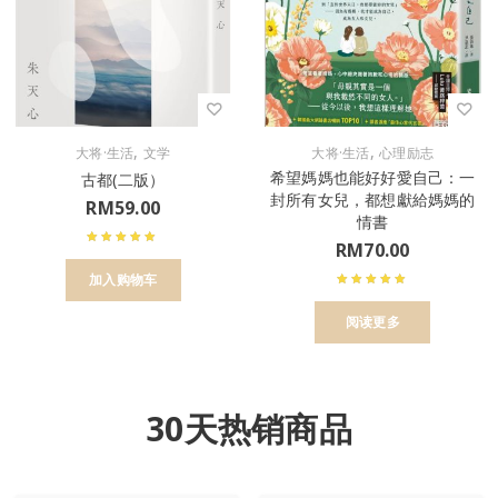
,
,
大将·生活
文学
大将·生活
心理励志
希望媽媽也能好好愛自己：一
古都(二版）
封所有女兒，都想獻給媽媽的
RM
59.00
情書
RM
70.00
加入购物车
阅读更多
30天热销商品