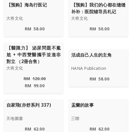
【预购】海岛行医记
【预购】我们的心都在缝缝
补补：医院辅导员札记
大将文化
大将文化
RM
58.00
RM
50.00
【醫識力】 泌尿問題不尷
尬 + 中西雙醫攜手並進非
活成自己人生的主角
對立 （2冊合售）
大将文化
HANA Publication
RM
120.00
RM
58.00
RM
99.00
自家飛(亦舒系列 337)
盂蘭的故事
天地圖書
三聯
RM
62.00
RM
62.00