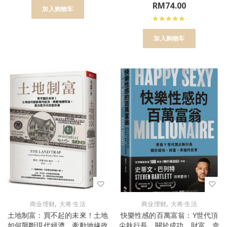
RM
74.00
加入购物车
加入购物车
,
,
商业理财
大将·生活
商业理财
大将·生活
土地制富：買不起的未來！土地
快樂性感的百萬富翁：Y世代頂
如何壟斷現代經濟、牽動地緣政
尖執行長，關於成功、財富、幸