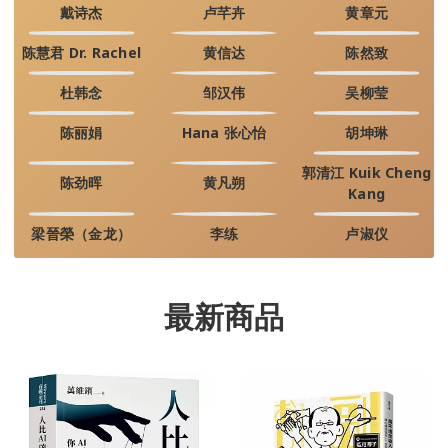
戴诗杰
卢芊卉
黄章元
陈慧君 Dr. Rachel
黄信达
陈然致
杜韩念
邹汉伟
吴柳莹
陈丽娟
Hana 张心怡
胡坤琳
郭清江 Kuik Cheng
陈劲晖
黄凡朔
Kang
梁晉榮（金龙）
李练
卢淑仪
最新商品