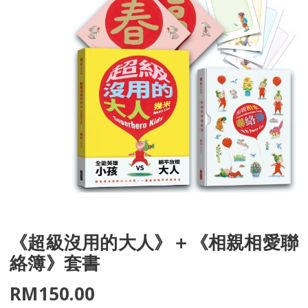
《超級沒用的大人》＋《相親相愛聯
絡簿》套書
RM
150.00