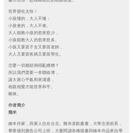
世界變化太快！
小孩懂的，大人不懂；
小孩會的，大人不會。
大人能教小孩的愈來愈少，
小孩能教大人的愈來愈多。
小孩又要當子女又要當老師，
大人又要當爸媽又要當學生。
怎麼一切都顛倒得亂糟糟？
所以我們需要一本聯絡簿，
讓大家心平氣和來溝通，
相親相愛才能世界和平。
啾咪。
作者簡介
幾米
繪本作家，與家人住在台北。幾米喜歡畫畫，大學念美術系，
畢業後到廣告公司上班，大量閱讀各種插畫與繪本作品來自學