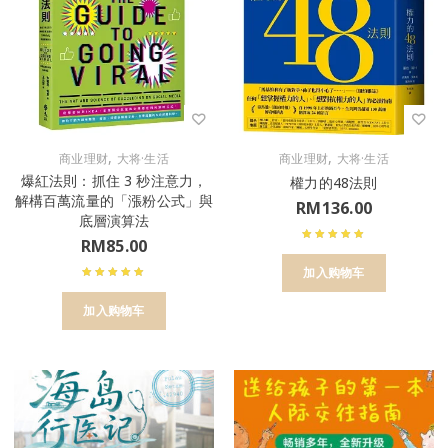
,
,
商业理财
大将·生活
商业理财
大将·生活
爆紅法則：抓住 3 秒注意力，
權力的48法則
解構百萬流量的「漲粉公式」與
RM
136.00
底層演算法
RM
85.00
加入购物车
加入购物车