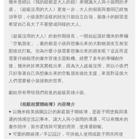
幾米曾經以《我的錯都是大人的錯》來嘲諷大人與小孩間的矛
盾，《超級沒用的大人》更進一步，大人的假面與脆弱已經無
須爭辯，小孩面對這樣的狀況只能自立自強，最微小的願望是
希望自己長大了不要變成同樣的大人。
《超級沒用的大人》的創作期很長，一開始起源於幾米的專欄
「空氣朋友」，畫的都是小孩與想像出來的大動物朋友互相安
慰彼此打氣。但為什麼小孩需要想像出來的朋友呢？這反而是
需要仔細梳理的畫作背後主題動機。經歷了多年的專欄創作
後，幾米終於將其爬梳出來，因為大人超級沒用，所以小孩們
只好靠著自己與想像出來的空氣朋友彼此支援，來面對這個大
人們需要被小孩拯救的世界。
獻給所有帶領我們前進的超級英雄小孩。
《相親相愛聯絡簿》內容簡介
♥ 以幾米精美插圖設計的家庭親子聯絡簿，是親子間塗鴉與溝
通的情感交流記事本。讓大人與小孩間的溝通，可以有幾米的
畫作陪伴，當作柔情與可愛的潤滑，使溝通順暢。
♥ 可愛的聯絡簿／手記設計，可供個人使用或親子間共同使