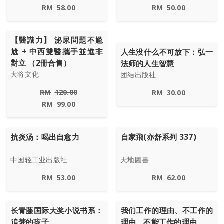
RM
58.00
RM
50.00
【醫識力】 泌尿問題不尷
尬 + 中西雙醫攜手並進非
人生没什么不可放下：弘一
對立 （2冊合售）
法师的人生智慧
大将文化
团结出版社
RM
120.00
RM
30.00
RM
99.00
抗炎汤：喝出自愈力
自家飛(亦舒系列 337)
中国轻工业出版社
天地圖書
RM
53.00
RM
62.00
长青藤国际大奖小说书系：
我们工作的理由、不工作的
追梦的孩子
理由、不能工作的理由