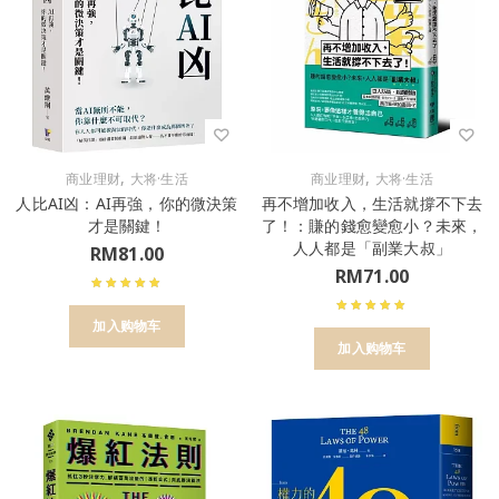
,
,
商业理财
大将·生活
商业理财
大将·生活
人比AI凶：AI再強，你的微決策
再不增加收入，生活就撐不下去
才是關鍵！
了！：賺的錢愈變愈小？未來，
人人都是「副業大叔」
RM
81.00
RM
71.00
加入购物车
加入购物车