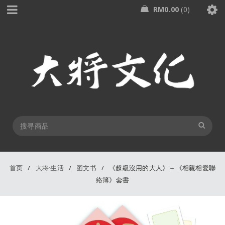
RM
0.00
0
首页
/
大将·生活
/
图文书
/
《超級沒用的大人》＋《相親相愛聯
絡簿》套書