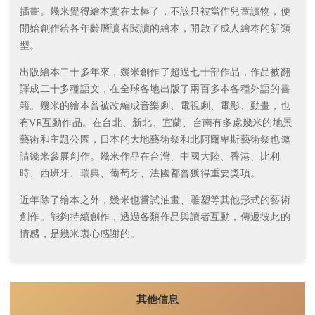
插畫。幾米覺得繪本實在太棒了，不該只被當作兒童讀物，便
開始創作給各年齡層讀者閱讀的繪本，開啟了成人繪本的新類
型。
出版繪本二十多年來，幾米創作了超過七十部作品，作品被翻
譯成二十多種語文，在全球各地出版了兩百多本各種外語的書
籍。幾米的繪本曾被改編成音樂劇、電視劇、電影、動畫，也
有VR互動作品。在台北、新北、宜蘭、台南有多處幾米的地景
藝術和主題公園，日本的大地藝術祭和北阿爾卑斯藝術祭也邀
請幾米參展創作。幾米作品在台灣、中國大陸、香港、比利
時、西班牙、瑞典、葡萄牙、法國都曾獲得重要獎項。
近年除了繪本之外，幾米也嘗試油畫、雕塑等其他形式的藝術
創作。能夠持續創作，透過各類作品與讀者互動，傳遞彼此的
情感，是幾米衷心感謝的。
其他信息