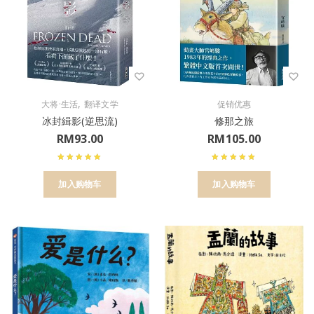
,
大将·生活
翻译文学
促销优惠
冰封緝影(逆思流)
修那之旅
RM
93.00
RM
105.00
加入购物车
加入购物车