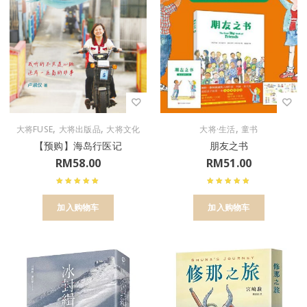
,
,
,
大将FUSE
大将出版品
大将文化
大将·生活
童书
【预购】海岛行医记
朋友之书
RM
58.00
RM
51.00
加入购物车
加入购物车