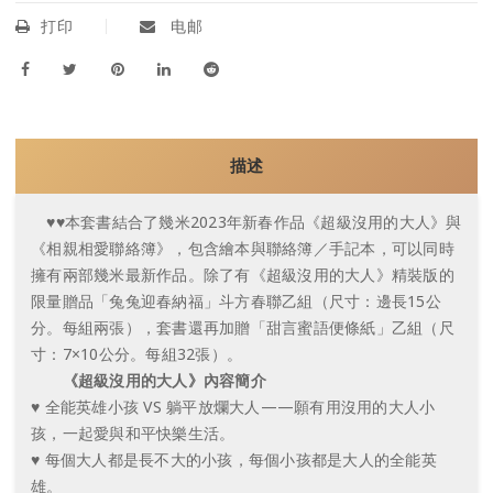
打印
电邮
描述
♥♥本套書結合了幾米2023年新春作品《超級沒用的大人》與
《相親相愛聯絡簿》，包含繪本與聯絡簿／手記本，可以同時
擁有兩部幾米最新作品。除了有《超級沒用的大人》精裝版的
限量贈品「兔兔迎春納福」斗方春聯乙組（尺寸：邊長15公
分。每組兩張），套書還再加贈「甜言蜜語便條紙」乙組（尺
寸：7×10公分。每組32張）。
《超級沒用的大人》內容簡介
♥ 全能英雄小孩 VS 躺平放爛大人——願有用沒用的大人小
孩，一起愛與和平快樂生活。
♥ 每個大人都是長不大的小孩，每個小孩都是大人的全能英
雄。