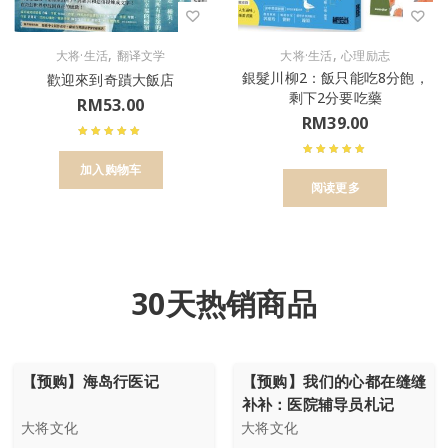
,
,
大将·生活
翻译文学
大将·生活
心理励志
銀髮川柳2：飯只能吃8分飽，
歡迎來到奇蹟大飯店
剩下2分要吃藥
RM
53.00
RM
39.00
加入购物车
阅读更多
30天热销商品
【预购】海岛行医记
【预购】我们的心都在缝缝
补补：医院辅导员札记
大将文化
大将文化