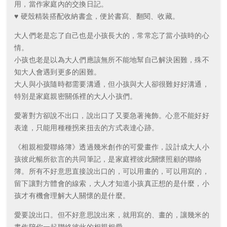
用，當作家庭內的交換日記。
♥ 硬殼精裝搭配收納書盒，便於書寫、翻閱、收藏。
大人們老是忘了自己也是小孩長大的，常常忘了當小孩時的心
情。
小孩也老是以為大人們應該無所不能地幫自己解決困難，殊不
知大人會遇到更多的困難。
大人與小孩隨時都需要溝通，但小孩與大人卻很難好好溝通，
特別是家庭親密關係裡的大人小孩們。
愛著對方卻說不出口，說出口了又要急著掩飾。心意不能好好
表達，只能用種種拐來扭去的方式表達心跡。
《相親相愛聯絡簿》透過幾米創作的可愛畫作，設計成大人小
孩彼此暢所欲言的共同筆記，是家庭裡彼此關懷照顧的聯絡
簿。所有不好意思直接說出口的，可以用畫的，可以用寫的，
留下讓對方體會的線索，大人才知道小孩真正想的是什麼，小
孩才有機會理解大人關懷的是什麼。
愛要說出口。但不好意思說出來，就用寫的、畫的，讓幾米的
畫作陪你一起聯絡彼此的相親相愛。