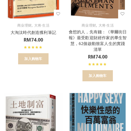
,
,
商业理财
大将·生活
商业理财
大将·生活
會想的人，先有錢：《華爾街日
大淘汰時代創造獲利筆記
報》最受歡迎財經作家的畢生智
RM
74.00
慧，62個啟動致富人生的實踐
清單
RM
74.00
加入购物车
加入购物车