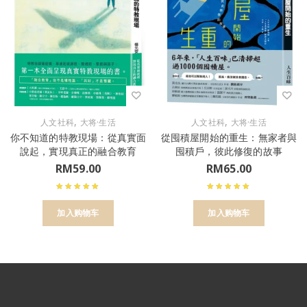
,
,
人文社科
大将·生活
人文社科
大将·生活
你不知道的特教現場：從真實面
從囤積屋開始的重生：無家者與
說起，實現真正的融合教育
囤積戶，彼此修復的故事
RM
59.00
RM
65.00
加入购物车
加入购物车