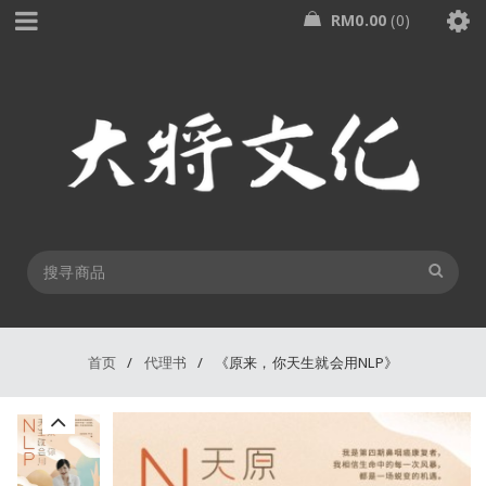
RM
0.00
0
首页
/
代理书
/
《原来，你天生就会用NLP》