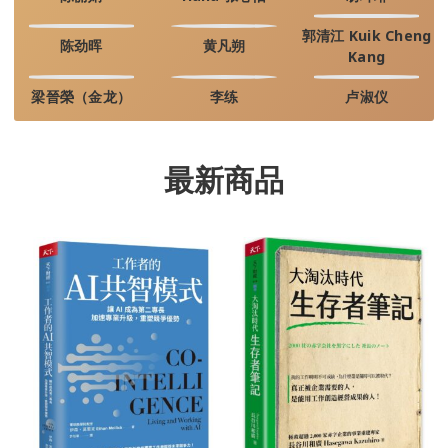
郭清江 Kuik Cheng
陈劲晖
黄凡朔
Kang
梁晉榮（金龙）
李练
卢淑仪
最新商品