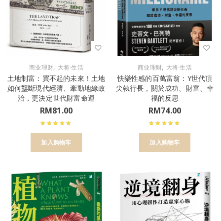
,
,
商业理财
大将·生活
商业理财
大将·生活
土地制富：買不起的未來！土地
快樂性感的百萬富翁：Y世代頂
如何壟斷現代經濟、牽動地緣政
尖執行長，關於成功、財富、幸
治，更決定世代財富命運
福的反思
RM
81.00
RM
74.00
加入购物车
加入购物车