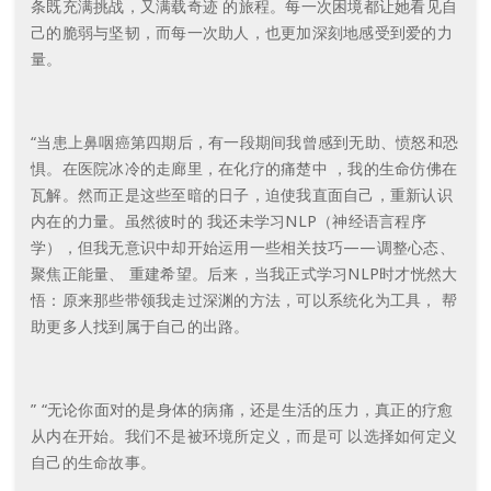
条既充满挑战，又满载奇迹 的旅程。每一次困境都让她看见自
己的脆弱与坚韧，而每一次助人，也更加深刻地感受到爱的力
量。
“当患上鼻咽癌第四期后，有一段期间我曾感到无助、愤怒和恐
惧。在医院冰冷的走廊里，在化疗的痛楚中 ，我的生命仿佛在
瓦解。然而正是这些至暗的日子，迫使我直面自己，重新认识
内在的力量。虽然彼时的 我还未学习NLP（神经语言程序
学），但我无意识中却开始运用一些相关技巧——调整心态、
聚焦正能量、 重建希望。后来，当我正式学习NLP时才恍然大
悟：原来那些带领我走过深渊的方法，可以系统化为工具， 帮
助更多人找到属于自己的出路。
” “无论你面对的是身体的病痛，还是生活的压力，真正的疗愈
从内在开始。我们不是被环境所定义，而是可 以选择如何定义
自己的生命故事。