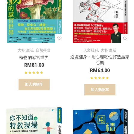
,
,
大将·生活
自然科普
人文社科
大将·生活
逆境翻身：用心理韌性打造贏家
植物的感官世界
心態
RM
81.00
RM
64.00
加入购物车
加入购物车