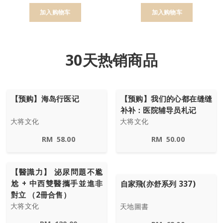
加入购物车
加入购物车
30天热销商品
【预购】海岛行医记
【预购】我们的心都在缝缝
补补：医院辅导员札记
大将文化
大将文化
RM
58.00
RM
50.00
【醫識力】 泌尿問題不尷
尬 + 中西雙醫攜手並進非
自家飛(亦舒系列 337)
對立 （2冊合售）
大将文化
天地圖書