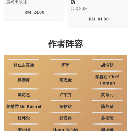
訪
晨光出版社
台湾出版
RM
24.00
RM
81.00
作者阵容
林仁吉医生
阿简
胡清朝
陈喜明 Chef
郭朝河
陈志金
Heman
戴诗杰
卢芊卉
黄章元
陈慧君 Dr. Rachel
黄信达
陈然致
杜韩念
邹汉伟
吴柳莹
陈丽娟
Hana 张心怡
胡坤琳