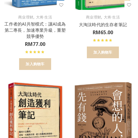
,
,
商业理财
大将·生活
商业理财
大将·生活
工作者的AI共智模式：讓AI成為
大淘汰時代的生存者筆記
第二專長，加速專業升級，重塑
RM
65.00
競爭優勢
RM
77.00
加入购物车
加入购物车